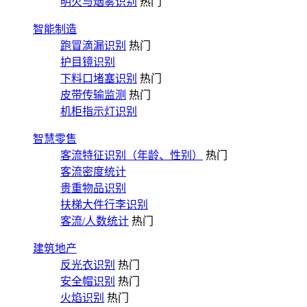
明火与烟雾识别
热门
智能制造
跑冒滴漏识别
热门
护目镜识别
下料口堵塞识别
热门
皮带传输监测
热门
机柜指示灯识别
智慧零售
客流特征识别（年龄、性别）
热门
客流密度统计
贵重物品识别
扶梯大件行李识别
客流/人数统计
热门
建筑地产
反光衣识别
热门
安全帽识别
热门
火焰识别
热门