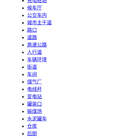
充电桩站
候车厅
公交车内
城市主干道
路口
道路
高速公路
人行道
车辆环境
街道
车间
煤气厂
电线杆
变电站
罐装口
输煤场
水泥罐车
仓库
后厨