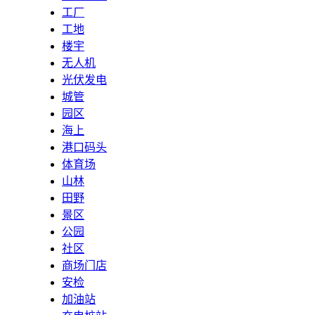
工厂
工地
楼宇
无人机
光伏发电
城管
园区
海上
港口码头
体育场
山林
田野
景区
公园
社区
商场门店
安检
加油站