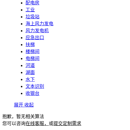
配电房
工业
垃圾站
海上风力发电
风力发电机
应急出口
扶梯
楼梯间
电梯间
河道
湖面
水下
文本识别
收银台
展开
收起
抱歉，暂无相关算法
您可以咨询
在线客服，
或
提交定制需求