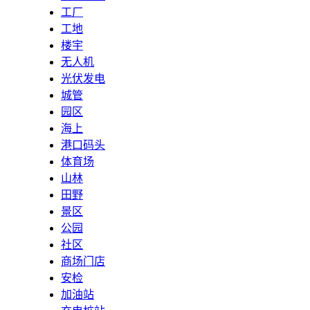
工厂
工地
楼宇
无人机
光伏发电
城管
园区
海上
港口码头
体育场
山林
田野
景区
公园
社区
商场门店
安检
加油站