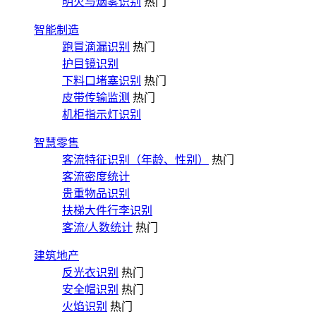
明火与烟雾识别
热门
智能制造
跑冒滴漏识别
热门
护目镜识别
下料口堵塞识别
热门
皮带传输监测
热门
机柜指示灯识别
智慧零售
客流特征识别（年龄、性别）
热门
客流密度统计
贵重物品识别
扶梯大件行李识别
客流/人数统计
热门
建筑地产
反光衣识别
热门
安全帽识别
热门
火焰识别
热门