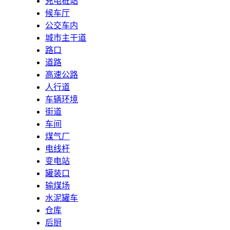
充电桩站
候车厅
公交车内
城市主干道
路口
道路
高速公路
人行道
车辆环境
街道
车间
煤气厂
电线杆
变电站
罐装口
输煤场
水泥罐车
仓库
后厨