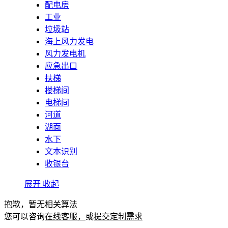
配电房
工业
垃圾站
海上风力发电
风力发电机
应急出口
扶梯
楼梯间
电梯间
河道
湖面
水下
文本识别
收银台
展开
收起
抱歉，暂无相关算法
您可以咨询
在线客服，
或
提交定制需求