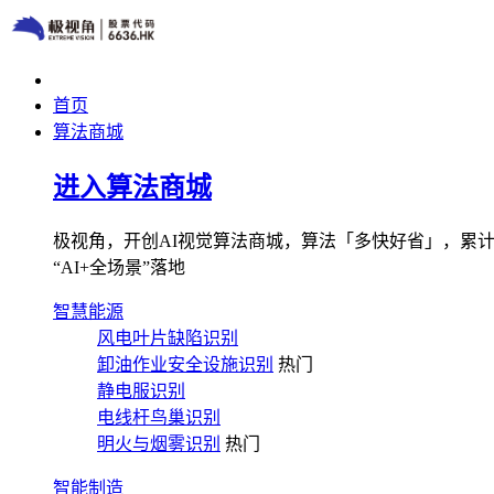
首页
算法商城
进入算法商城
极视角，开创AI视觉算法商城，算法「多快好省」，累计图像
“AI+全场景”落地
智慧能源
风电叶片缺陷识别
卸油作业安全设施识别
热门
静电服识别
电线杆鸟巢识别
明火与烟雾识别
热门
智能制造