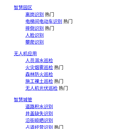
智慧园区
离岗识别
热门
电梯间电动车识别
热门
摔倒识别
热门
人脸识别
攀爬识别
无人机应用
人员溺水巡检
火灾烟雾巡检
热门
森林防火巡检
施工裸土巡检
热门
无人机光伏巡检
热门
智慧城管
道路积水识别
井盖缺失识别
沿街晾晒识别
占道经营识别
热门