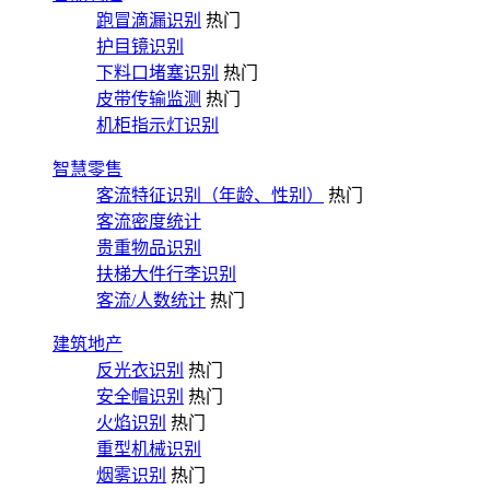
跑冒滴漏识别
热门
护目镜识别
下料口堵塞识别
热门
皮带传输监测
热门
机柜指示灯识别
智慧零售
客流特征识别（年龄、性别）
热门
客流密度统计
贵重物品识别
扶梯大件行李识别
客流/人数统计
热门
建筑地产
反光衣识别
热门
安全帽识别
热门
火焰识别
热门
重型机械识别
烟雾识别
热门