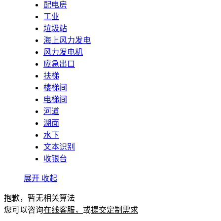
配电房
工业
垃圾站
海上风力发电
风力发电机
应急出口
扶梯
楼梯间
电梯间
河道
湖面
水下
文本识别
收银台
展开
收起
抱歉，暂无相关算法
您可以咨询
在线客服，
或
提交定制需求