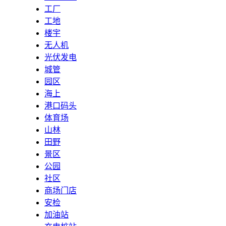
工厂
工地
楼宇
无人机
光伏发电
城管
园区
海上
港口码头
体育场
山林
田野
景区
公园
社区
商场门店
安检
加油站