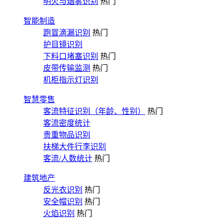
明火与烟雾识别
热门
智能制造
跑冒滴漏识别
热门
护目镜识别
下料口堵塞识别
热门
皮带传输监测
热门
机柜指示灯识别
智慧零售
客流特征识别（年龄、性别）
热门
客流密度统计
贵重物品识别
扶梯大件行李识别
客流/人数统计
热门
建筑地产
反光衣识别
热门
安全帽识别
热门
火焰识别
热门