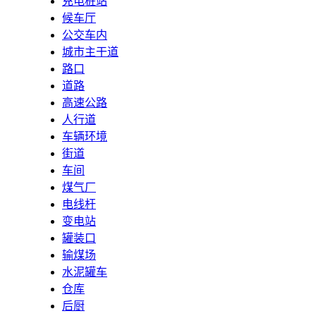
充电桩站
候车厅
公交车内
城市主干道
路口
道路
高速公路
人行道
车辆环境
街道
车间
煤气厂
电线杆
变电站
罐装口
输煤场
水泥罐车
仓库
后厨