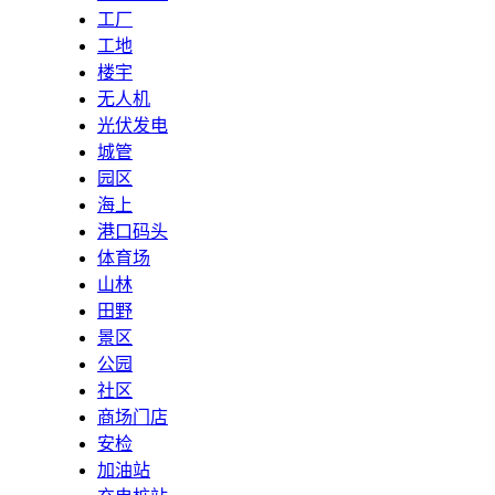
工厂
工地
楼宇
无人机
光伏发电
城管
园区
海上
港口码头
体育场
山林
田野
景区
公园
社区
商场门店
安检
加油站