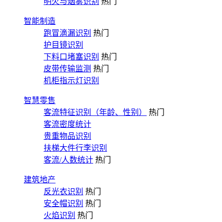
明火与烟雾识别
热门
智能制造
跑冒滴漏识别
热门
护目镜识别
下料口堵塞识别
热门
皮带传输监测
热门
机柜指示灯识别
智慧零售
客流特征识别（年龄、性别）
热门
客流密度统计
贵重物品识别
扶梯大件行李识别
客流/人数统计
热门
建筑地产
反光衣识别
热门
安全帽识别
热门
火焰识别
热门