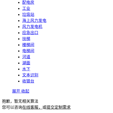
配电房
工业
垃圾站
海上风力发电
风力发电机
应急出口
扶梯
楼梯间
电梯间
河道
湖面
水下
文本识别
收银台
展开
收起
抱歉，暂无相关算法
您可以咨询
在线客服，
或
提交定制需求