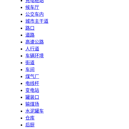
充电桩站
候车厅
公交车内
城市主干道
路口
道路
高速公路
人行道
车辆环境
街道
车间
煤气厂
电线杆
变电站
罐装口
输煤场
水泥罐车
仓库
后厨