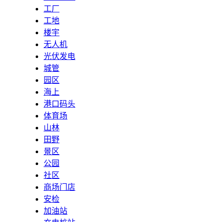
工厂
工地
楼宇
无人机
光伏发电
城管
园区
海上
港口码头
体育场
山林
田野
景区
公园
社区
商场门店
安检
加油站