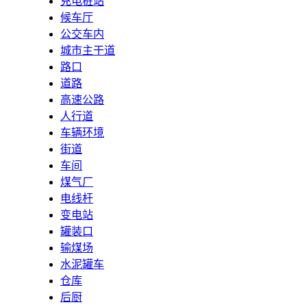
充电桩站
候车厅
公交车内
城市主干道
路口
道路
高速公路
人行道
车辆环境
街道
车间
煤气厂
电线杆
变电站
罐装口
输煤场
水泥罐车
仓库
后厨