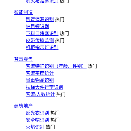
明火与烟雾识别
热门
智能制造
跑冒滴漏识别
热门
护目镜识别
下料口堵塞识别
热门
皮带传输监测
热门
机柜指示灯识别
智慧零售
客流特征识别（年龄、性别）
热门
客流密度统计
贵重物品识别
扶梯大件行李识别
客流/人数统计
热门
建筑地产
反光衣识别
热门
安全帽识别
热门
火焰识别
热门