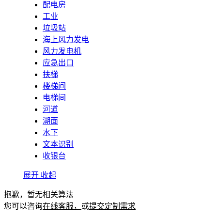
配电房
工业
垃圾站
海上风力发电
风力发电机
应急出口
扶梯
楼梯间
电梯间
河道
湖面
水下
文本识别
收银台
展开
收起
抱歉，暂无相关算法
您可以咨询
在线客服，
或
提交定制需求