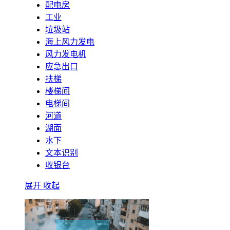
配电房
工业
垃圾站
海上风力发电
风力发电机
应急出口
扶梯
楼梯间
电梯间
河道
湖面
水下
文本识别
收银台
展开
收起