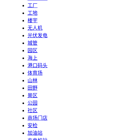
工厂
工地
楼宇
无人机
光伏发电
城管
园区
海上
港口码头
体育场
山林
田野
景区
公园
社区
商场门店
安检
加油站