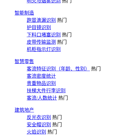
明火与烟雾识别
热门
智能制造
跑冒滴漏识别
热门
护目镜识别
下料口堵塞识别
热门
皮带传输监测
热门
机柜指示灯识别
智慧零售
客流特征识别（年龄、性别）
热门
客流密度统计
贵重物品识别
扶梯大件行李识别
客流/人数统计
热门
建筑地产
反光衣识别
热门
安全帽识别
热门
火焰识别
热门