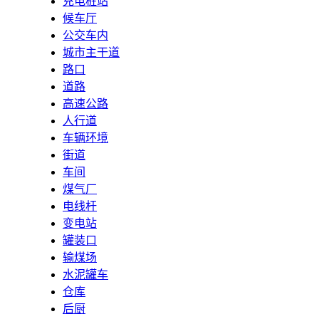
充电桩站
候车厅
公交车内
城市主干道
路口
道路
高速公路
人行道
车辆环境
街道
车间
煤气厂
电线杆
变电站
罐装口
输煤场
水泥罐车
仓库
后厨