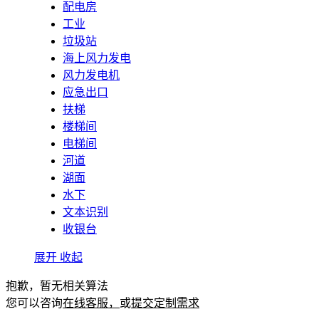
配电房
工业
垃圾站
海上风力发电
风力发电机
应急出口
扶梯
楼梯间
电梯间
河道
湖面
水下
文本识别
收银台
展开
收起
抱歉，暂无相关算法
您可以咨询
在线客服，
或
提交定制需求