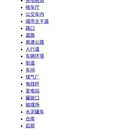
充电桩站
候车厅
公交车内
城市主干道
路口
道路
高速公路
人行道
车辆环境
街道
车间
煤气厂
电线杆
变电站
罐装口
输煤场
水泥罐车
仓库
后厨