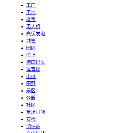
工厂
工地
楼宇
无人机
光伏发电
城管
园区
海上
港口码头
体育场
山林
田野
景区
公园
社区
商场门店
安检
加油站