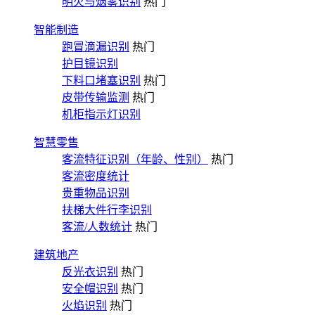
明火与烟雾识别
热门
智能制造
跑冒滴漏识别
热门
护目镜识别
下料口堵塞识别
热门
皮带传输监测
热门
机柜指示灯识别
智慧零售
客流特征识别（年龄、性别）
热门
客流密度统计
贵重物品识别
扶梯大件行李识别
客流/人数统计
热门
建筑地产
反光衣识别
热门
安全帽识别
热门
火焰识别
热门