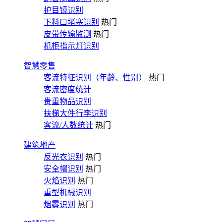
护目镜识别
下料口堵塞识别
热门
皮带传输监测
热门
机柜指示灯识别
智慧零售
客流特征识别（年龄、性别）
热门
客流密度统计
贵重物品识别
扶梯大件行李识别
客流/人数统计
热门
建筑地产
反光衣识别
热门
安全帽识别
热门
火焰识别
热门
重型机械识别
烟雾识别
热门