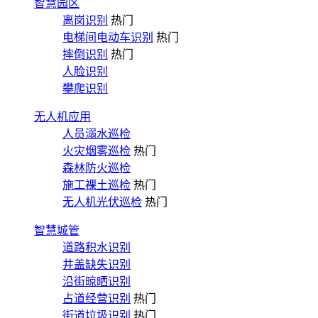
智慧园区
离岗识别
热门
电梯间电动车识别
热门
摔倒识别
热门
人脸识别
攀爬识别
无人机应用
人员溺水巡检
火灾烟雾巡检
热门
森林防火巡检
施工裸土巡检
热门
无人机光伏巡检
热门
智慧城管
道路积水识别
井盖缺失识别
沿街晾晒识别
占道经营识别
热门
街道垃圾识别
热门