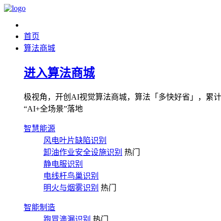
首页
算法商城
进入算法商城
极视角，开创AI视觉算法商城，算法「多快好省」，累计图像
“AI+全场景”落地
智慧能源
风电叶片缺陷识别
卸油作业安全设施识别
热门
静电服识别
电线杆鸟巢识别
明火与烟雾识别
热门
智能制造
跑冒滴漏识别
热门