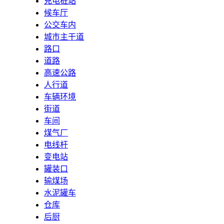
充电桩站
候车厅
公交车内
城市主干道
路口
道路
高速公路
人行道
车辆环境
街道
车间
煤气厂
电线杆
变电站
罐装口
输煤场
水泥罐车
仓库
后厨