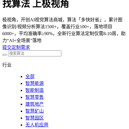
找算法 上极视角
极视角，开创AI视觉算法商城，算法「多快好省」，累计图
像识别/视频分析算法1500+，覆盖行业100+，落地项目
6000+，平均准确率≥90%，全新行业算法定制仅需8-10周，助
力“AI+全场景”落地
提交定制需求
行业
全部
智慧能源
智能制造
智慧零售
建筑地产
智慧矿山
智慧园区
无人机应用