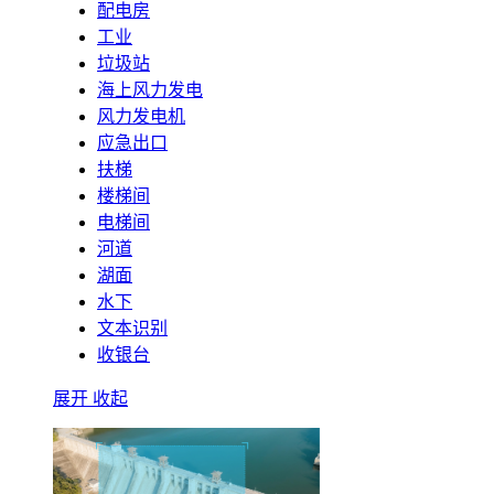
配电房
工业
垃圾站
海上风力发电
风力发电机
应急出口
扶梯
楼梯间
电梯间
河道
湖面
水下
文本识别
收银台
展开
收起