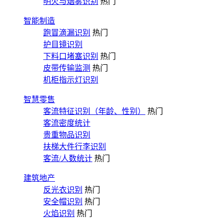
明火与烟雾识别
热门
智能制造
跑冒滴漏识别
热门
护目镜识别
下料口堵塞识别
热门
皮带传输监测
热门
机柜指示灯识别
智慧零售
客流特征识别（年龄、性别）
热门
客流密度统计
贵重物品识别
扶梯大件行李识别
客流/人数统计
热门
建筑地产
反光衣识别
热门
安全帽识别
热门
火焰识别
热门