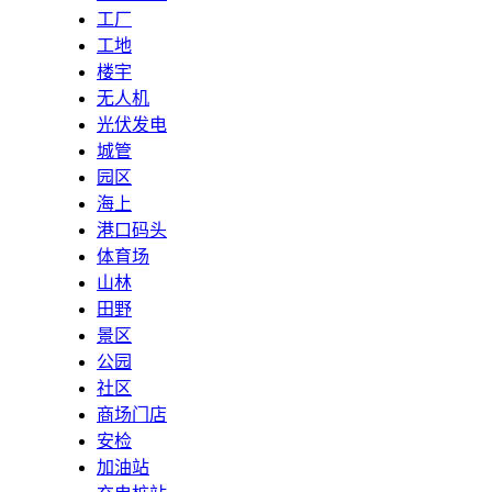
工厂
工地
楼宇
无人机
光伏发电
城管
园区
海上
港口码头
体育场
山林
田野
景区
公园
社区
商场门店
安检
加油站