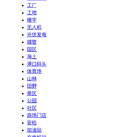
工厂
工地
楼宇
无人机
光伏发电
城管
园区
海上
港口码头
体育场
山林
田野
景区
公园
社区
商场门店
安检
加油站