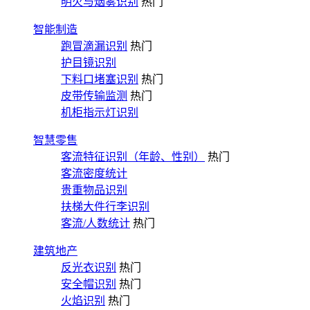
明火与烟雾识别
热门
智能制造
跑冒滴漏识别
热门
护目镜识别
下料口堵塞识别
热门
皮带传输监测
热门
机柜指示灯识别
智慧零售
客流特征识别（年龄、性别）
热门
客流密度统计
贵重物品识别
扶梯大件行李识别
客流/人数统计
热门
建筑地产
反光衣识别
热门
安全帽识别
热门
火焰识别
热门