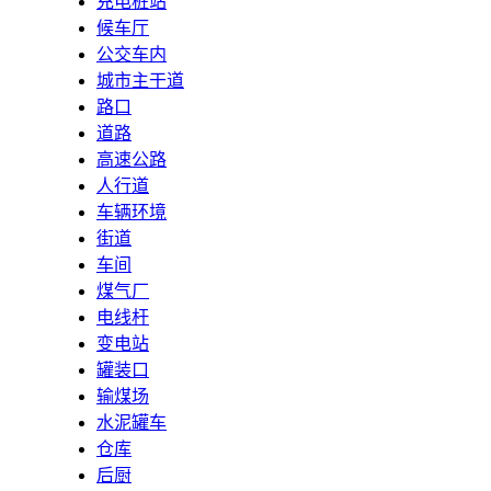
充电桩站
候车厅
公交车内
城市主干道
路口
道路
高速公路
人行道
车辆环境
街道
车间
煤气厂
电线杆
变电站
罐装口
输煤场
水泥罐车
仓库
后厨