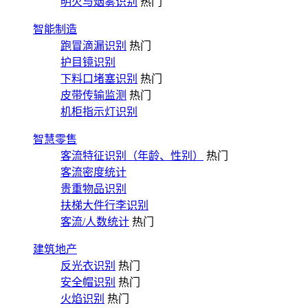
明火与烟雾识别
热门
智能制造
跑冒滴漏识别
热门
护目镜识别
下料口堵塞识别
热门
皮带传输监测
热门
机柜指示灯识别
智慧零售
客流特征识别（年龄、性别）
热门
客流密度统计
贵重物品识别
扶梯大件行李识别
客流/人数统计
热门
建筑地产
反光衣识别
热门
安全帽识别
热门
火焰识别
热门