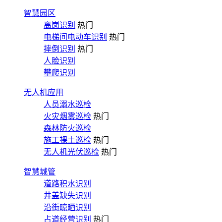
智慧园区
离岗识别
热门
电梯间电动车识别
热门
摔倒识别
热门
人脸识别
攀爬识别
无人机应用
人员溺水巡检
火灾烟雾巡检
热门
森林防火巡检
施工裸土巡检
热门
无人机光伏巡检
热门
智慧城管
道路积水识别
井盖缺失识别
沿街晾晒识别
占道经营识别
热门