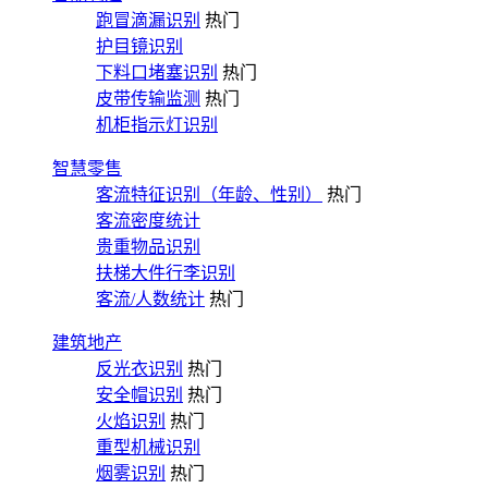
跑冒滴漏识别
热门
护目镜识别
下料口堵塞识别
热门
皮带传输监测
热门
机柜指示灯识别
智慧零售
客流特征识别（年龄、性别）
热门
客流密度统计
贵重物品识别
扶梯大件行李识别
客流/人数统计
热门
建筑地产
反光衣识别
热门
安全帽识别
热门
火焰识别
热门
重型机械识别
烟雾识别
热门