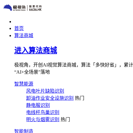
首页
算法商城
进入算法商城
极视角，开创AI视觉算法商城，算法「多快好省」，累计图像
“AI+全场景”落地
智慧能源
风电叶片缺陷识别
卸油作业安全设施识别
热门
静电服识别
电线杆鸟巢识别
明火与烟雾识别
热门
智能制造