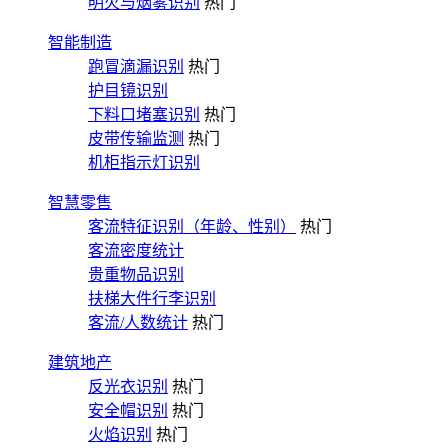
明火与烟雾识别
热门
智能制造
跑冒滴漏识别
热门
护目镜识别
下料口堵塞识别
热门
皮带传输监测
热门
机柜指示灯识别
智慧零售
客流特征识别（年龄、性别）
热门
客流密度统计
贵重物品识别
扶梯大件行李识别
客流/人数统计
热门
建筑地产
反光衣识别
热门
安全帽识别
热门
火焰识别
热门