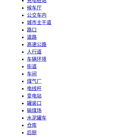
充电桩站
候车厅
公交车内
城市主干道
路口
道路
高速公路
人行道
车辆环境
街道
车间
煤气厂
电线杆
变电站
罐装口
输煤场
水泥罐车
仓库
后厨