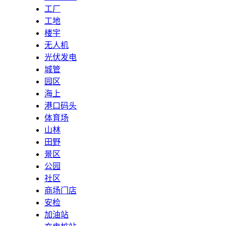
工厂
工地
楼宇
无人机
光伏发电
城管
园区
海上
港口码头
体育场
山林
田野
景区
公园
社区
商场门店
安检
加油站