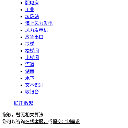
配电房
工业
垃圾站
海上风力发电
风力发电机
应急出口
扶梯
楼梯间
电梯间
河道
湖面
水下
文本识别
收银台
展开
收起
抱歉，暂无相关算法
您可以咨询
在线客服，
或
提交定制需求