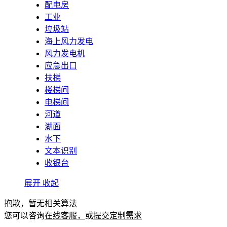
配电房
工业
垃圾站
海上风力发电
风力发电机
应急出口
扶梯
楼梯间
电梯间
河道
湖面
水下
文本识别
收银台
展开
收起
抱歉，暂无相关算法
您可以咨询
在线客服，
或
提交定制需求