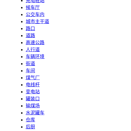
充电桩站
候车厅
公交车内
城市主干道
路口
道路
高速公路
人行道
车辆环境
街道
车间
煤气厂
电线杆
变电站
罐装口
输煤场
水泥罐车
仓库
后厨