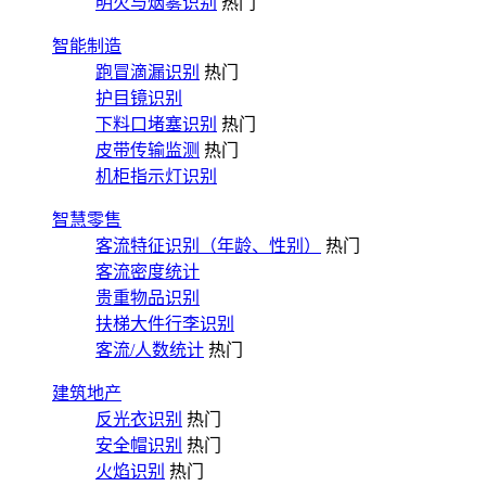
明火与烟雾识别
热门
智能制造
跑冒滴漏识别
热门
护目镜识别
下料口堵塞识别
热门
皮带传输监测
热门
机柜指示灯识别
智慧零售
客流特征识别（年龄、性别）
热门
客流密度统计
贵重物品识别
扶梯大件行李识别
客流/人数统计
热门
建筑地产
反光衣识别
热门
安全帽识别
热门
火焰识别
热门