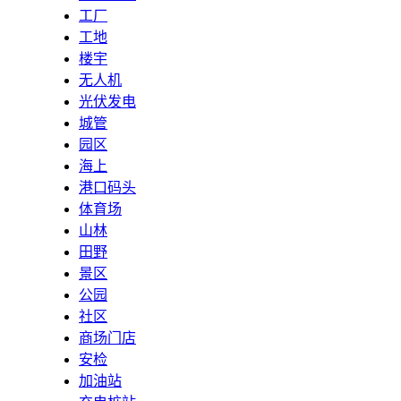
工厂
工地
楼宇
无人机
光伏发电
城管
园区
海上
港口码头
体育场
山林
田野
景区
公园
社区
商场门店
安检
加油站