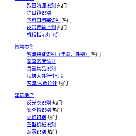
跑冒滴漏识别
热门
护目镜识别
下料口堵塞识别
热门
皮带传输监测
热门
机柜指示灯识别
智慧零售
客流特征识别（年龄、性别）
热门
客流密度统计
贵重物品识别
扶梯大件行李识别
客流/人数统计
热门
建筑地产
反光衣识别
热门
安全帽识别
热门
火焰识别
热门
重型机械识别
烟雾识别
热门