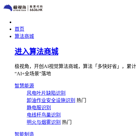
首页
算法商城
进入算法商城
极视角，开创AI视觉算法商城，算法「多快好省」，累计图像
“AI+全场景”落地
智慧能源
风电叶片缺陷识别
卸油作业安全设施识别
热门
静电服识别
电线杆鸟巢识别
明火与烟雾识别
热门
智能制造