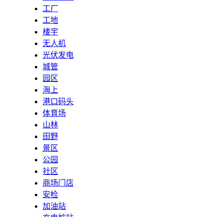
工厂
工地
楼宇
无人机
光伏发电
城管
园区
海上
港口码头
体育场
山林
田野
景区
公园
社区
商场门店
安检
加油站