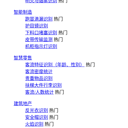
明火与烟雾识别
热门
智能制造
跑冒滴漏识别
热门
护目镜识别
下料口堵塞识别
热门
皮带传输监测
热门
机柜指示灯识别
智慧零售
客流特征识别（年龄、性别）
热门
客流密度统计
贵重物品识别
扶梯大件行李识别
客流/人数统计
热门
建筑地产
反光衣识别
热门
安全帽识别
热门
火焰识别
热门