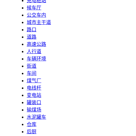
充电桩站
候车厅
公交车内
城市主干道
路口
道路
高速公路
人行道
车辆环境
街道
车间
煤气厂
电线杆
变电站
罐装口
输煤场
水泥罐车
仓库
后厨