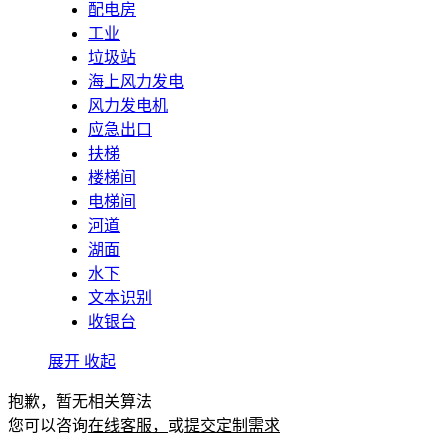
配电房
工业
垃圾站
海上风力发电
风力发电机
应急出口
扶梯
楼梯间
电梯间
河道
湖面
水下
文本识别
收银台
展开
收起
抱歉，暂无相关算法
您可以咨询
在线客服，
或
提交定制需求