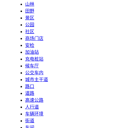
山林
田野
景区
公园
社区
商场门店
安检
加油站
充电桩站
候车厅
公交车内
城市主干道
路口
道路
高速公路
人行道
车辆环境
街道
车间