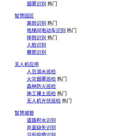
烟雾识别
热门
智慧园区
离岗识别
热门
电梯间电动车识别
热门
摔倒识别
热门
人脸识别
攀爬识别
无人机应用
人员溺水巡检
火灾烟雾巡检
热门
森林防火巡检
施工裸土巡检
热门
无人机光伏巡检
热门
智慧城管
道路积水识别
井盖缺失识别
沿街晾晒识别