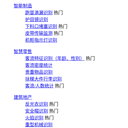
智能制造
跑冒滴漏识别
热门
护目镜识别
下料口堵塞识别
热门
皮带传输监测
热门
机柜指示灯识别
智慧零售
客流特征识别（年龄、性别）
热门
客流密度统计
贵重物品识别
扶梯大件行李识别
客流/人数统计
热门
建筑地产
反光衣识别
热门
安全帽识别
热门
火焰识别
热门
重型机械识别