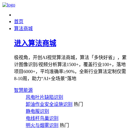
首页
算法商城
进入算法商城
极视角，开创AI视觉算法商城，算法「多快好省」，累
计图像识别/视频分析算法1500+，覆盖行业100+，落地
项目6000+，平均准确率≥90%，全新行业算法定制仅需
8-10周，助力“AI+全场景”落地
智慧能源
风电叶片缺陷识别
卸油作业安全设施识别
热门
静电服识别
电线杆鸟巢识别
明火与烟雾识别
热门