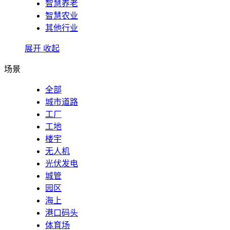
智慧养老
智慧农业
其他行业
展开
收起
场景
全部
城市道路
工厂
工地
楼宇
无人机
光伏发电
城管
园区
海上
港口码头
体育场