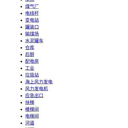
煤气厂
电线杆
变电站
罐装口
输煤场
水泥罐车
仓库
后厨
配电房
工业
垃圾站
海上风力发电
风力发电机
应急出口
扶梯
楼梯间
电梯间
河道