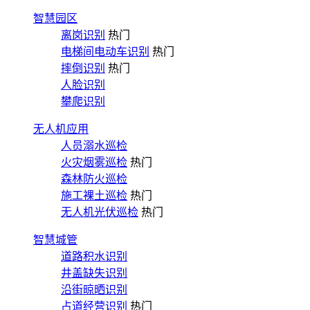
智慧园区
离岗识别
热门
电梯间电动车识别
热门
摔倒识别
热门
人脸识别
攀爬识别
无人机应用
人员溺水巡检
火灾烟雾巡检
热门
森林防火巡检
施工裸土巡检
热门
无人机光伏巡检
热门
智慧城管
道路积水识别
井盖缺失识别
沿街晾晒识别
占道经营识别
热门