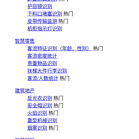
护目镜识别
下料口堵塞识别
热门
皮带传输监测
热门
机柜指示灯识别
智慧零售
客流特征识别（年龄、性别）
热门
客流密度统计
贵重物品识别
扶梯大件行李识别
客流/人数统计
热门
建筑地产
反光衣识别
热门
安全帽识别
热门
火焰识别
热门
重型机械识别
烟雾识别
热门