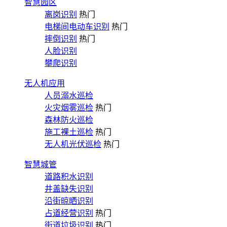
智慧园区
离岗识别
热门
电梯间电动车识别
热门
摔倒识别
热门
人脸识别
攀爬识别
无人机应用
人员溺水巡检
火灾烟雾巡检
热门
森林防火巡检
施工裸土巡检
热门
无人机光伏巡检
热门
智慧城管
道路积水识别
井盖缺失识别
沿街晾晒识别
占道经营识别
热门
街道垃圾识别
热门