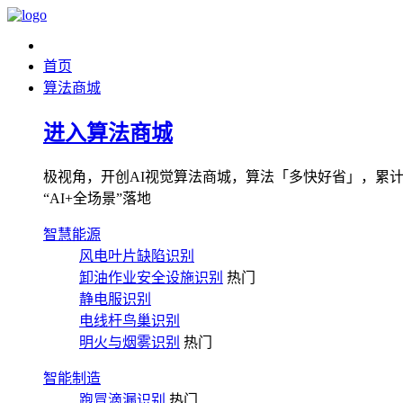
首页
算法商城
进入算法商城
极视角，开创AI视觉算法商城，算法「多快好省」，累计图像
“AI+全场景”落地
智慧能源
风电叶片缺陷识别
卸油作业安全设施识别
热门
静电服识别
电线杆鸟巢识别
明火与烟雾识别
热门
智能制造
跑冒滴漏识别
热门