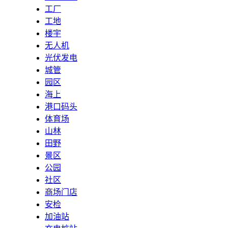
工厂
工地
楼宇
无人机
光伏发电
城管
园区
海上
港口码头
体育场
山林
田野
景区
公园
社区
商场门店
安检
加油站