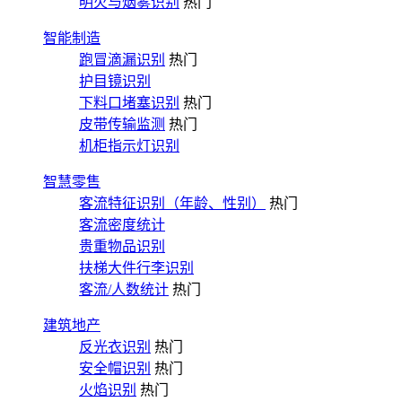
明火与烟雾识别
热门
智能制造
跑冒滴漏识别
热门
护目镜识别
下料口堵塞识别
热门
皮带传输监测
热门
机柜指示灯识别
智慧零售
客流特征识别（年龄、性别）
热门
客流密度统计
贵重物品识别
扶梯大件行李识别
客流/人数统计
热门
建筑地产
反光衣识别
热门
安全帽识别
热门
火焰识别
热门