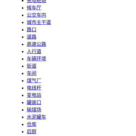
充电桩站
候车厅
公交车内
城市主干道
路口
道路
高速公路
人行道
车辆环境
街道
车间
煤气厂
电线杆
变电站
罐装口
输煤场
水泥罐车
仓库
后厨