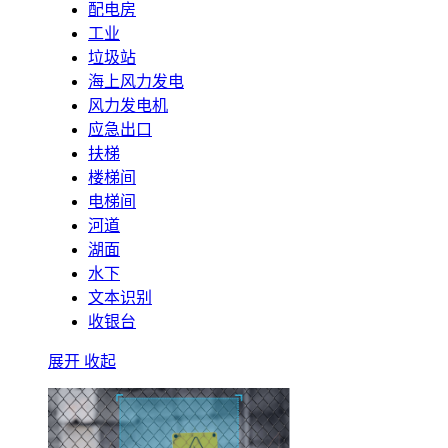
配电房
工业
垃圾站
海上风力发电
风力发电机
应急出口
扶梯
楼梯间
电梯间
河道
湖面
水下
文本识别
收银台
展开
收起