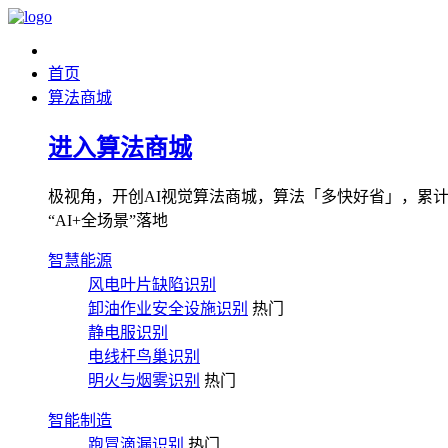
首页
算法商城
进入算法商城
极视角，开创AI视觉算法商城，算法「多快好省」，累计图像
“AI+全场景”落地
智慧能源
风电叶片缺陷识别
卸油作业安全设施识别
热门
静电服识别
电线杆鸟巢识别
明火与烟雾识别
热门
智能制造
跑冒滴漏识别
热门