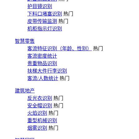
护目镜识别
下料口堵塞识别
热门
皮带传输监测
热门
机柜指示灯识别
智慧零售
客流特征识别（年龄、性别）
热门
客流密度统计
贵重物品识别
扶梯大件行李识别
客流/人数统计
热门
建筑地产
反光衣识别
热门
安全帽识别
热门
火焰识别
热门
重型机械识别
烟雾识别
热门