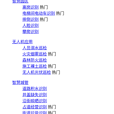
智慧园区
离岗识别
热门
电梯间电动车识别
热门
摔倒识别
热门
人脸识别
攀爬识别
无人机应用
人员溺水巡检
火灾烟雾巡检
热门
森林防火巡检
施工裸土巡检
热门
无人机光伏巡检
热门
智慧城管
道路积水识别
井盖缺失识别
沿街晾晒识别
占道经营识别
热门
街道垃圾识别
热门