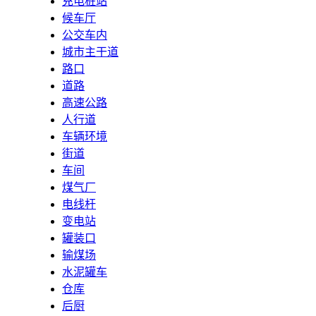
充电桩站
候车厅
公交车内
城市主干道
路口
道路
高速公路
人行道
车辆环境
街道
车间
煤气厂
电线杆
变电站
罐装口
输煤场
水泥罐车
仓库
后厨