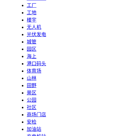
工厂
工地
楼宇
无人机
光伏发电
城管
园区
海上
港口码头
体育场
山林
田野
景区
公园
社区
商场门店
安检
加油站