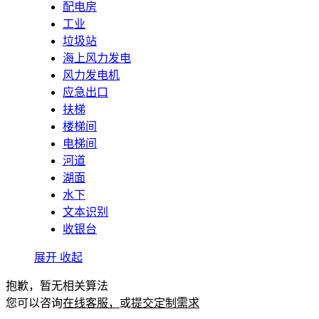
配电房
工业
垃圾站
海上风力发电
风力发电机
应急出口
扶梯
楼梯间
电梯间
河道
湖面
水下
文本识别
收银台
展开
收起
抱歉，暂无相关算法
您可以咨询
在线客服，
或
提交定制需求