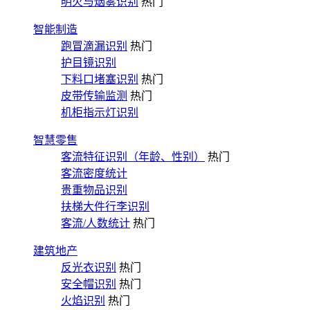
明火与烟雾识别
热门
智能制造
跑冒滴漏识别
热门
护目镜识别
下料口堵塞识别
热门
皮带传输监测
热门
机柜指示灯识别
智慧零售
客流特征识别（年龄、性别）
热门
客流密度统计
贵重物品识别
扶梯大件行李识别
客流/人数统计
热门
建筑地产
反光衣识别
热门
安全帽识别
热门
火焰识别
热门