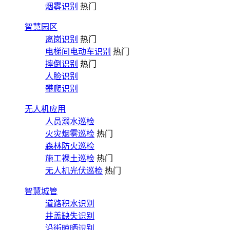
烟雾识别
热门
智慧园区
离岗识别
热门
电梯间电动车识别
热门
摔倒识别
热门
人脸识别
攀爬识别
无人机应用
人员溺水巡检
火灾烟雾巡检
热门
森林防火巡检
施工裸土巡检
热门
无人机光伏巡检
热门
智慧城管
道路积水识别
井盖缺失识别
沿街晾晒识别