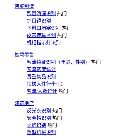
智能制造
跑冒滴漏识别
热门
护目镜识别
下料口堵塞识别
热门
皮带传输监测
热门
机柜指示灯识别
智慧零售
客流特征识别（年龄、性别）
热门
客流密度统计
贵重物品识别
扶梯大件行李识别
客流/人数统计
热门
建筑地产
反光衣识别
热门
安全帽识别
热门
火焰识别
热门
重型机械识别