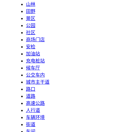
山林
田野
景区
公园
社区
商场门店
安检
加油站
充电桩站
候车厅
公交车内
城市主干道
路口
道路
高速公路
人行道
车辆环境
街道
车间