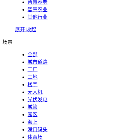
智慧养老
智慧农业
其他行业
展开
收起
场景
全部
城市道路
工厂
工地
楼宇
无人机
光伏发电
城管
园区
海上
港口码头
体育场