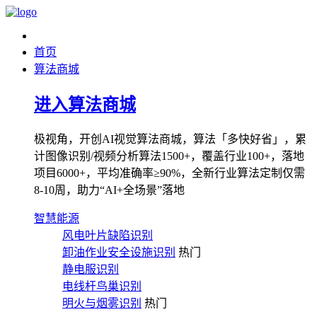
首页
算法商城
进入算法商城
极视角，开创AI视觉算法商城，算法「多快好省」，累
计图像识别/视频分析算法1500+，覆盖行业100+，落地
项目6000+，平均准确率≥90%，全新行业算法定制仅需
8-10周，助力“AI+全场景”落地
智慧能源
风电叶片缺陷识别
卸油作业安全设施识别
热门
静电服识别
电线杆鸟巢识别
明火与烟雾识别
热门