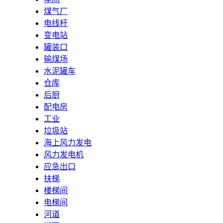
煤气厂
电线杆
变电站
罐装口
输煤场
水泥罐车
仓库
后厨
配电房
工业
垃圾站
海上风力发电
风力发电机
应急出口
扶梯
楼梯间
电梯间
河道