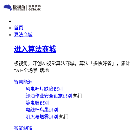
首页
算法商城
进入算法商城
极视角，开创AI视觉算法商城，算法「多快好省」，累计图像
“AI+全场景”落地
智慧能源
风电叶片缺陷识别
卸油作业安全设施识别
热门
静电服识别
电线杆鸟巢识别
明火与烟雾识别
热门
智能制造