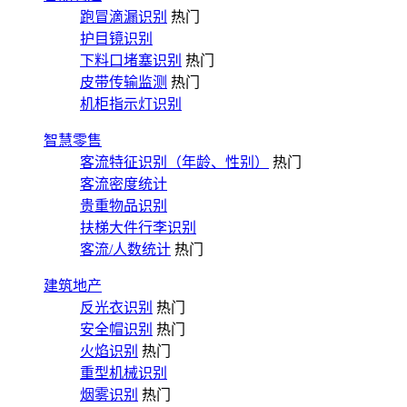
跑冒滴漏识别
热门
护目镜识别
下料口堵塞识别
热门
皮带传输监测
热门
机柜指示灯识别
智慧零售
客流特征识别（年龄、性别）
热门
客流密度统计
贵重物品识别
扶梯大件行李识别
客流/人数统计
热门
建筑地产
反光衣识别
热门
安全帽识别
热门
火焰识别
热门
重型机械识别
烟雾识别
热门