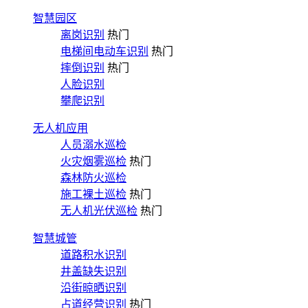
智慧园区
离岗识别
热门
电梯间电动车识别
热门
摔倒识别
热门
人脸识别
攀爬识别
无人机应用
人员溺水巡检
火灾烟雾巡检
热门
森林防火巡检
施工裸土巡检
热门
无人机光伏巡检
热门
智慧城管
道路积水识别
井盖缺失识别
沿街晾晒识别
占道经营识别
热门