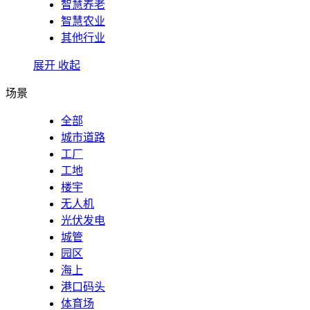
智慧养老
智慧农业
其他行业
展开
收起
场景
全部
城市道路
工厂
工地
楼宇
无人机
光伏发电
城管
园区
海上
港口码头
体育场