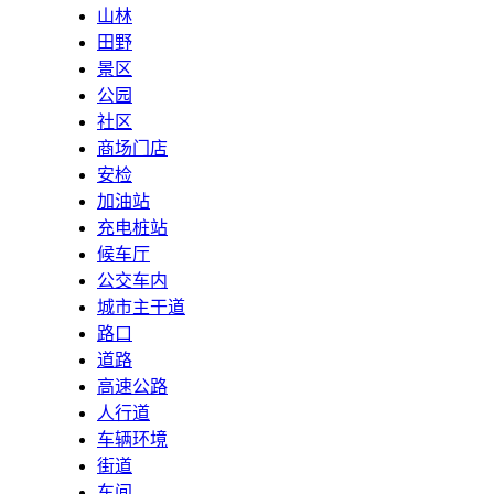
山林
田野
景区
公园
社区
商场门店
安检
加油站
充电桩站
候车厅
公交车内
城市主干道
路口
道路
高速公路
人行道
车辆环境
街道
车间