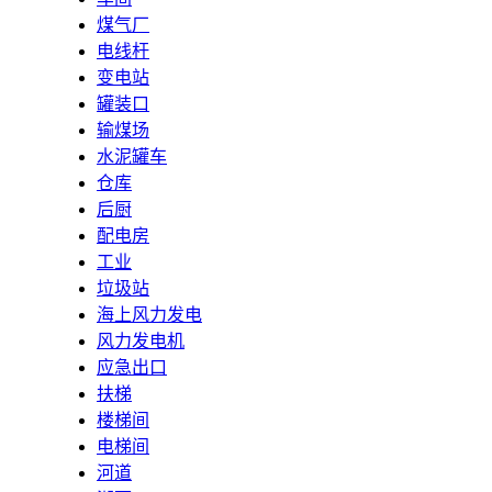
煤气厂
电线杆
变电站
罐装口
输煤场
水泥罐车
仓库
后厨
配电房
工业
垃圾站
海上风力发电
风力发电机
应急出口
扶梯
楼梯间
电梯间
河道