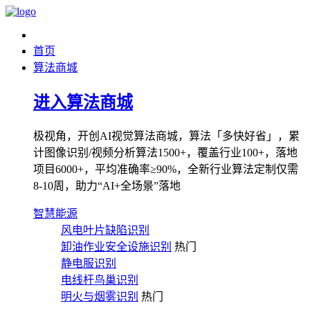
首页
算法商城
进入算法商城
极视角，开创AI视觉算法商城，算法「多快好省」，累
计图像识别/视频分析算法1500+，覆盖行业100+，落地
项目6000+，平均准确率≥90%，全新行业算法定制仅需
8-10周，助力“AI+全场景”落地
智慧能源
风电叶片缺陷识别
卸油作业安全设施识别
热门
静电服识别
电线杆鸟巢识别
明火与烟雾识别
热门