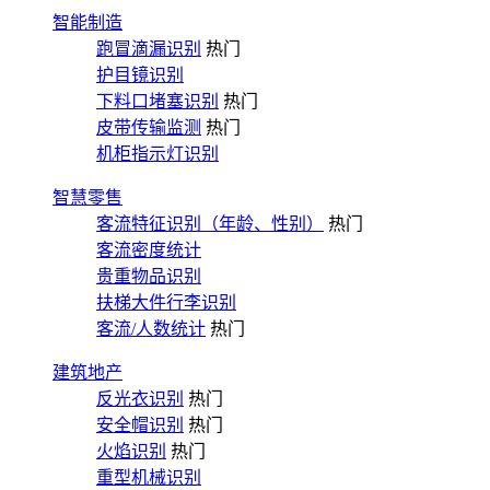
智能制造
跑冒滴漏识别
热门
护目镜识别
下料口堵塞识别
热门
皮带传输监测
热门
机柜指示灯识别
智慧零售
客流特征识别（年龄、性别）
热门
客流密度统计
贵重物品识别
扶梯大件行李识别
客流/人数统计
热门
建筑地产
反光衣识别
热门
安全帽识别
热门
火焰识别
热门
重型机械识别