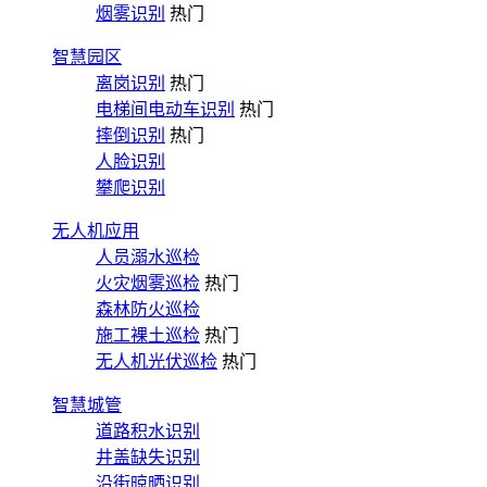
烟雾识别
热门
智慧园区
离岗识别
热门
电梯间电动车识别
热门
摔倒识别
热门
人脸识别
攀爬识别
无人机应用
人员溺水巡检
火灾烟雾巡检
热门
森林防火巡检
施工裸土巡检
热门
无人机光伏巡检
热门
智慧城管
道路积水识别
井盖缺失识别
沿街晾晒识别