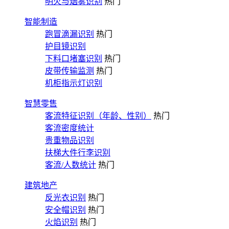
明火与烟雾识别
热门
智能制造
跑冒滴漏识别
热门
护目镜识别
下料口堵塞识别
热门
皮带传输监测
热门
机柜指示灯识别
智慧零售
客流特征识别（年龄、性别）
热门
客流密度统计
贵重物品识别
扶梯大件行李识别
客流/人数统计
热门
建筑地产
反光衣识别
热门
安全帽识别
热门
火焰识别
热门