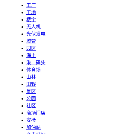
工厂
工地
楼宇
无人机
光伏发电
城管
园区
海上
港口码头
体育场
山林
田野
景区
公园
社区
商场门店
安检
加油站