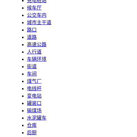
充电桩站
候车厅
公交车内
城市主干道
路口
道路
高速公路
人行道
车辆环境
街道
车间
煤气厂
电线杆
变电站
罐装口
输煤场
水泥罐车
仓库
后厨