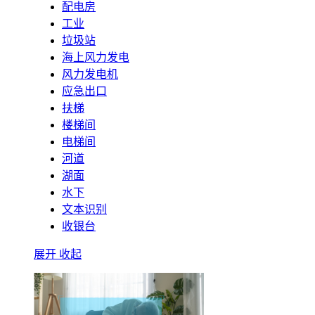
配电房
工业
垃圾站
海上风力发电
风力发电机
应急出口
扶梯
楼梯间
电梯间
河道
湖面
水下
文本识别
收银台
展开
收起