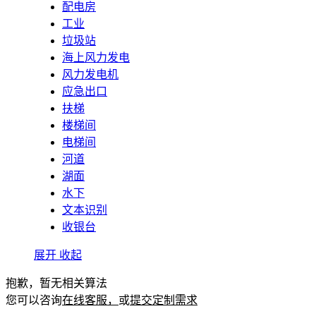
配电房
工业
垃圾站
海上风力发电
风力发电机
应急出口
扶梯
楼梯间
电梯间
河道
湖面
水下
文本识别
收银台
展开
收起
抱歉，暂无相关算法
您可以咨询
在线客服，
或
提交定制需求