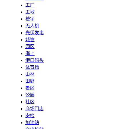
工厂
工地
楼宇
无人机
光伏发电
城管
园区
海上
港口码头
体育场
山林
田野
景区
公园
社区
商场门店
安检
加油站