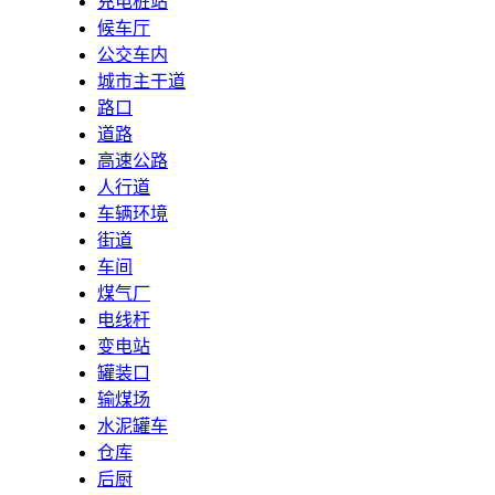
充电桩站
候车厅
公交车内
城市主干道
路口
道路
高速公路
人行道
车辆环境
街道
车间
煤气厂
电线杆
变电站
罐装口
输煤场
水泥罐车
仓库
后厨