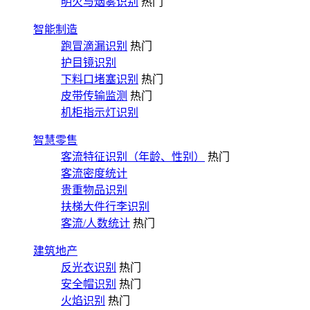
明火与烟雾识别
热门
智能制造
跑冒滴漏识别
热门
护目镜识别
下料口堵塞识别
热门
皮带传输监测
热门
机柜指示灯识别
智慧零售
客流特征识别（年龄、性别）
热门
客流密度统计
贵重物品识别
扶梯大件行李识别
客流/人数统计
热门
建筑地产
反光衣识别
热门
安全帽识别
热门
火焰识别
热门