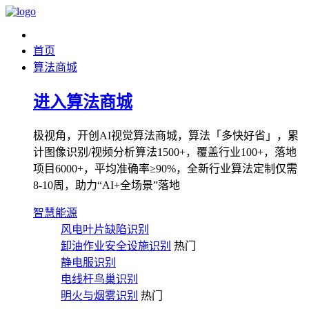
首页
算法商城
进入算法商城
极视角，开创AI视觉算法商城，算法「多快好省」，累
计图像识别/视频分析算法1500+，覆盖行业100+，落地
项目6000+，平均准确率≥90%，全新行业算法定制仅需
8-10周，助力“AI+全场景”落地
智慧能源
风电叶片缺陷识别
卸油作业安全设施识别
热门
静电服识别
电线杆鸟巢识别
明火与烟雾识别
热门