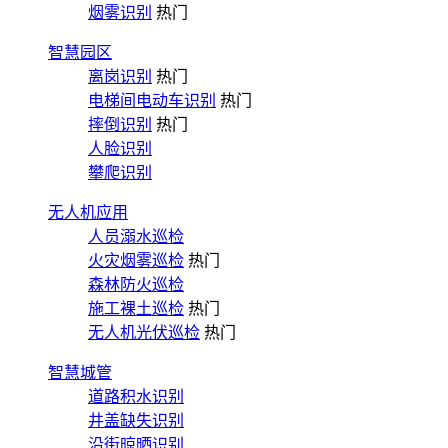
烟雾识别
热门
智慧园区
离岗识别
热门
电梯间电动车识别
热门
摔倒识别
热门
人脸识别
攀爬识别
无人机应用
人员溺水巡检
火灾烟雾巡检
热门
森林防火巡检
施工裸土巡检
热门
无人机光伏巡检
热门
智慧城管
道路积水识别
井盖缺失识别
沿街晾晒识别