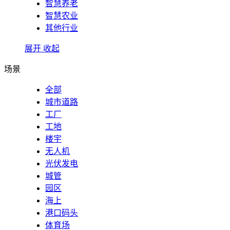
智慧养老
智慧农业
其他行业
展开
收起
场景
全部
城市道路
工厂
工地
楼宇
无人机
光伏发电
城管
园区
海上
港口码头
体育场