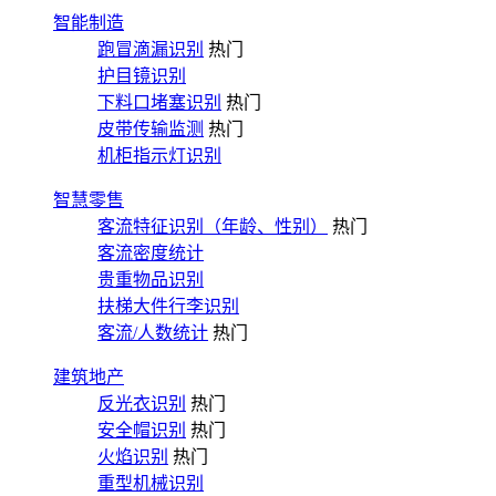
智能制造
跑冒滴漏识别
热门
护目镜识别
下料口堵塞识别
热门
皮带传输监测
热门
机柜指示灯识别
智慧零售
客流特征识别（年龄、性别）
热门
客流密度统计
贵重物品识别
扶梯大件行李识别
客流/人数统计
热门
建筑地产
反光衣识别
热门
安全帽识别
热门
火焰识别
热门
重型机械识别