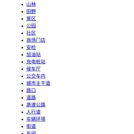
山林
田野
景区
公园
社区
商场门店
安检
加油站
充电桩站
候车厅
公交车内
城市主干道
路口
道路
高速公路
人行道
车辆环境
街道
车间