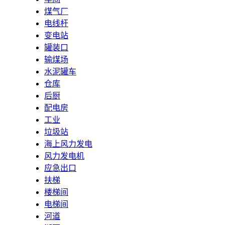
煤气厂
电线杆
变电站
罐装口
输煤场
水泥罐车
仓库
后厨
配电房
工业
垃圾站
海上风力发电
风力发电机
应急出口
扶梯
楼梯间
电梯间
河道