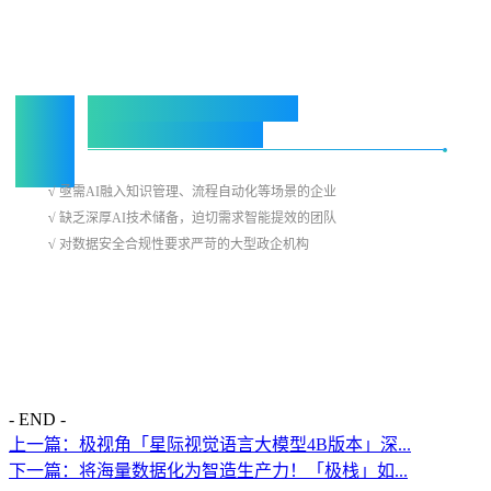
“
如果您符合以下任一场景，
「
极智
」
正是最优解：
√
亟需AI融入知识管理、流程自动化等场景的企业
√
缺乏深厚AI技术储备，迫切需求智能提效的团队
√
对数据安全合规性要求严苛的大型政企机构
- END -
上一篇：极视角「星际视觉语言大模型4B版本」深...
下一篇：将海量数据化为智造生产力！「极栈」如...