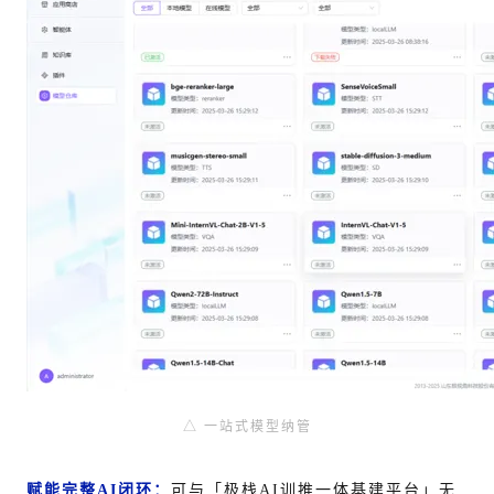
△ 一站式模型纳管
赋能完整
AI
闭环：
可与「
极栈AI训推一体基建平台
」无