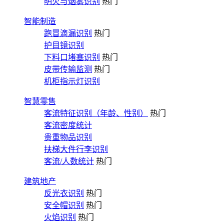
明火与烟雾识别
热门
智能制造
跑冒滴漏识别
热门
护目镜识别
下料口堵塞识别
热门
皮带传输监测
热门
机柜指示灯识别
智慧零售
客流特征识别（年龄、性别）
热门
客流密度统计
贵重物品识别
扶梯大件行李识别
客流/人数统计
热门
建筑地产
反光衣识别
热门
安全帽识别
热门
火焰识别
热门