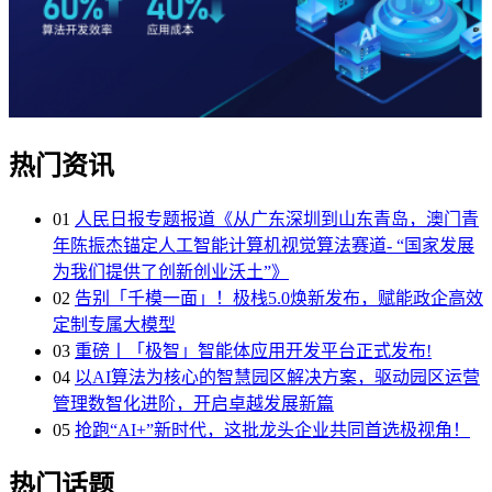
热门资讯
01
人民日报专题报道《从广东深圳到山东青岛，澳门青
年陈振杰锚定人工智能计算机视觉算法赛道- “国家发展
为我们提供了创新创业沃土”》
02
告别「千模一面」！极栈5.0焕新发布，赋能政企高效
定制专属大模型
03
重磅丨「极智」智能体应用开发平台正式发布!
04
以AI算法为核心的智慧园区解决方案，驱动园区运营
管理数智化进阶，开启卓越发展新篇
05
抢跑“AI+”新时代，这批龙头企业共同首选极视角！
热门话题