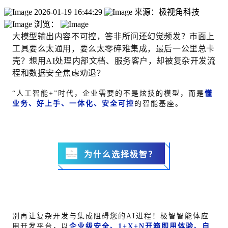
2026-01-19 16:44:29
来源：极视角科技
浏览：
大模型输出内容不可控，答非所问还幻觉频发？市面上
工具要么太通用，要么太零碎难集成，最后一公里总卡
壳？想用AI处理内部文档、服务客户，却被复杂开发流
程和数据安全焦虑劝退？
“人工智能
+”时
代，企业需要的不是炫技的模型，而是
懂
业务、好上手、一体化、安全可
控
的
智能基座。
为什么选择极智？
别再让复杂开发与集成阻碍您的AI进程！极智智能体应
用开发平台，以
企业级安全、1+X+N开箱即用体验、自