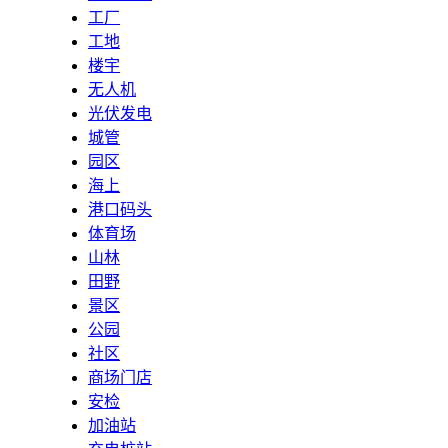
工厂
工地
楼宇
无人机
光伏发电
城管
园区
海上
港口码头
体育场
山林
田野
景区
公园
社区
商场门店
安检
加油站