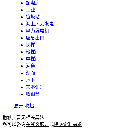
配电房
工业
垃圾站
海上风力发电
风力发电机
应急出口
扶梯
楼梯间
电梯间
河道
湖面
水下
文本识别
收银台
展开
收起
抱歉，暂无相关算法
您可以咨询
在线客服，
或
提交定制需求