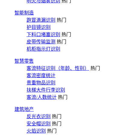
明火与烟雾识别
热门
智能制造
跑冒滴漏识别
热门
护目镜识别
下料口堵塞识别
热门
皮带传输监测
热门
机柜指示灯识别
智慧零售
客流特征识别（年龄、性别）
热门
客流密度统计
贵重物品识别
扶梯大件行李识别
客流/人数统计
热门
建筑地产
反光衣识别
热门
安全帽识别
热门
火焰识别
热门