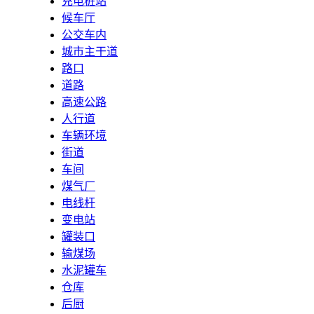
充电桩站
候车厅
公交车内
城市主干道
路口
道路
高速公路
人行道
车辆环境
街道
车间
煤气厂
电线杆
变电站
罐装口
输煤场
水泥罐车
仓库
后厨