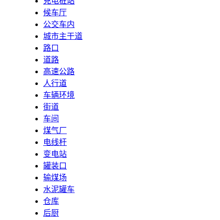
充电桩站
候车厅
公交车内
城市主干道
路口
道路
高速公路
人行道
车辆环境
街道
车间
煤气厂
电线杆
变电站
罐装口
输煤场
水泥罐车
仓库
后厨