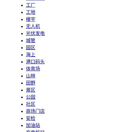
工厂
工地
楼宇
无人机
光伏发电
城管
园区
海上
港口码头
体育场
山林
田野
景区
公园
社区
商场门店
安检
加油站