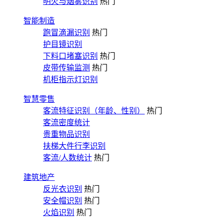
明火与烟雾识别
热门
智能制造
跑冒滴漏识别
热门
护目镜识别
下料口堵塞识别
热门
皮带传输监测
热门
机柜指示灯识别
智慧零售
客流特征识别（年龄、性别）
热门
客流密度统计
贵重物品识别
扶梯大件行李识别
客流/人数统计
热门
建筑地产
反光衣识别
热门
安全帽识别
热门
火焰识别
热门