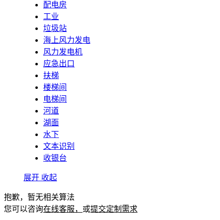
配电房
工业
垃圾站
海上风力发电
风力发电机
应急出口
扶梯
楼梯间
电梯间
河道
湖面
水下
文本识别
收银台
展开
收起
抱歉，暂无相关算法
您可以咨询
在线客服，
或
提交定制需求