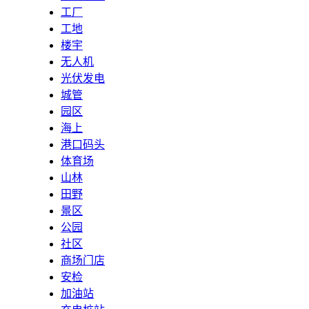
工厂
工地
楼宇
无人机
光伏发电
城管
园区
海上
港口码头
体育场
山林
田野
景区
公园
社区
商场门店
安检
加油站