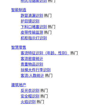
明火与烟雾识别
热门
智能制造
跑冒滴漏识别
热门
护目镜识别
下料口堵塞识别
热门
皮带传输监测
热门
机柜指示灯识别
智慧零售
客流特征识别（年龄、性别）
热门
客流密度统计
贵重物品识别
扶梯大件行李识别
客流/人数统计
热门
建筑地产
反光衣识别
热门
安全帽识别
热门
火焰识别
热门