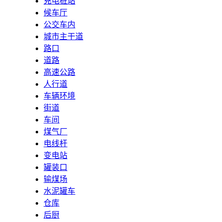
充电桩站
候车厅
公交车内
城市主干道
路口
道路
高速公路
人行道
车辆环境
街道
车间
煤气厂
电线杆
变电站
罐装口
输煤场
水泥罐车
仓库
后厨