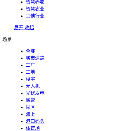
智慧养老
智慧农业
其他行业
展开
收起
场景
全部
城市道路
工厂
工地
楼宇
无人机
光伏发电
城管
园区
海上
港口码头
体育场