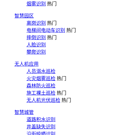
烟雾识别
热门
智慧园区
离岗识别
热门
电梯间电动车识别
热门
摔倒识别
热门
人脸识别
攀爬识别
无人机应用
人员溺水巡检
火灾烟雾巡检
热门
森林防火巡检
施工裸土巡检
热门
无人机光伏巡检
热门
智慧城管
道路积水识别
井盖缺失识别
沿街晾晒识别