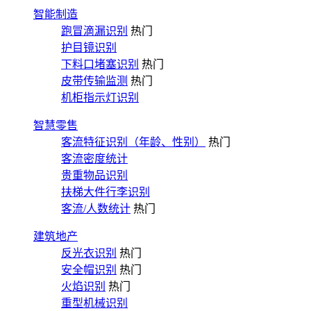
智能制造
跑冒滴漏识别
热门
护目镜识别
下料口堵塞识别
热门
皮带传输监测
热门
机柜指示灯识别
智慧零售
客流特征识别（年龄、性别）
热门
客流密度统计
贵重物品识别
扶梯大件行李识别
客流/人数统计
热门
建筑地产
反光衣识别
热门
安全帽识别
热门
火焰识别
热门
重型机械识别