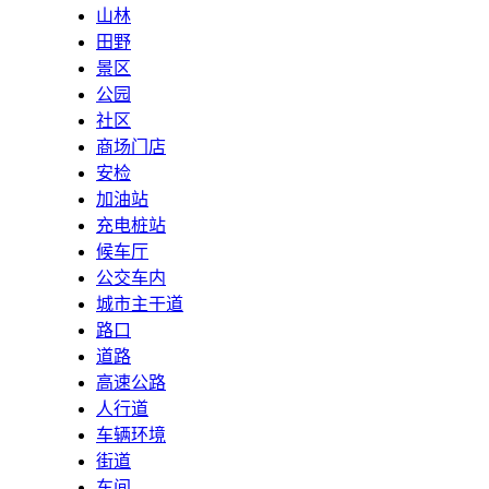
山林
田野
景区
公园
社区
商场门店
安检
加油站
充电桩站
候车厅
公交车内
城市主干道
路口
道路
高速公路
人行道
车辆环境
街道
车间