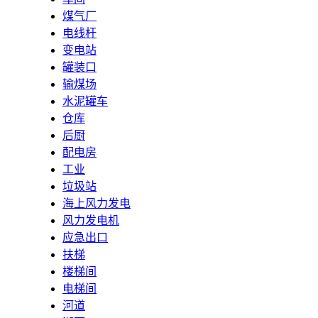
煤气厂
电线杆
变电站
罐装口
输煤场
水泥罐车
仓库
后厨
配电房
工业
垃圾站
海上风力发电
风力发电机
应急出口
扶梯
楼梯间
电梯间
河道