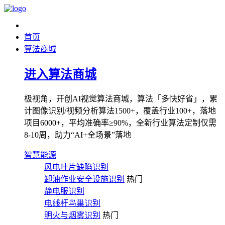
首页
算法商城
进入算法商城
极视角，开创AI视觉算法商城，算法「多快好省」，累
计图像识别/视频分析算法1500+，覆盖行业100+，落地
项目6000+，平均准确率≥90%，全新行业算法定制仅需
8-10周，助力“AI+全场景”落地
智慧能源
风电叶片缺陷识别
卸油作业安全设施识别
热门
静电服识别
电线杆鸟巢识别
明火与烟雾识别
热门