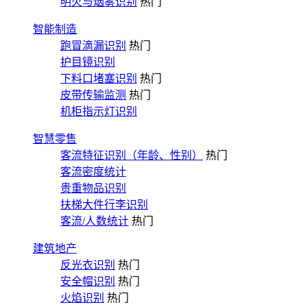
明火与烟雾识别
热门
智能制造
跑冒滴漏识别
热门
护目镜识别
下料口堵塞识别
热门
皮带传输监测
热门
机柜指示灯识别
智慧零售
客流特征识别（年龄、性别）
热门
客流密度统计
贵重物品识别
扶梯大件行李识别
客流/人数统计
热门
建筑地产
反光衣识别
热门
安全帽识别
热门
火焰识别
热门