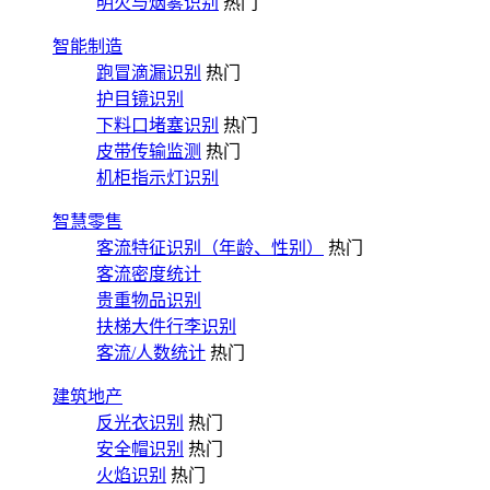
明火与烟雾识别
热门
智能制造
跑冒滴漏识别
热门
护目镜识别
下料口堵塞识别
热门
皮带传输监测
热门
机柜指示灯识别
智慧零售
客流特征识别（年龄、性别）
热门
客流密度统计
贵重物品识别
扶梯大件行李识别
客流/人数统计
热门
建筑地产
反光衣识别
热门
安全帽识别
热门
火焰识别
热门